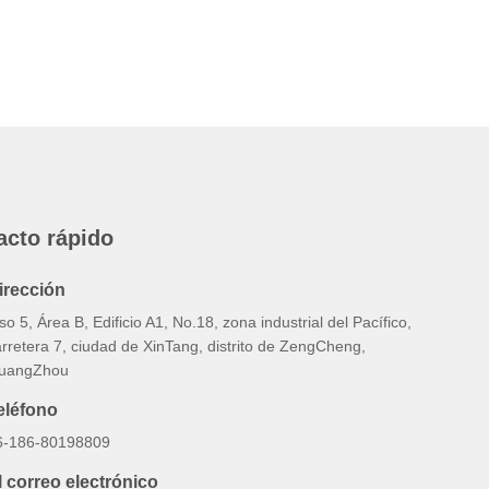
acto rápido
irección
so 5, Área B, Edificio A1, No.18, zona industrial del Pacífico,
rretera 7, ciudad de XinTang, distrito de ZengCheng,
uangZhou
eléfono
6-186-80198809
l correo electrónico