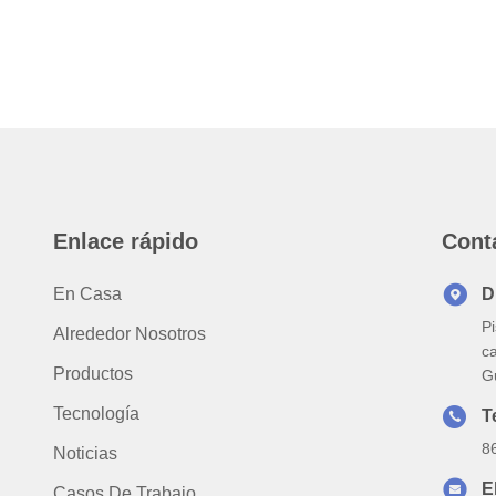
Enlace rápido
Cont
En Casa
D
Pi
Alrededor Nosotros
ca
Productos
G
Tecnología
T
8
Noticias
E
Casos De Trabajo