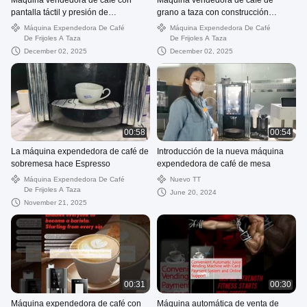
Máquina vendedora de café con
Máquina vendedora de café de
pantalla táctil y presión de
grano a taza con construcción
preparación ajustable adecuada
robusta y tecnología avanzada de
Máquina Expendedora De Café
Máquina Expendedora De Café
para uso comercial y de oficina
extracción de café para un sabor
De Frijoles A Taza
De Frijoles A Taza
consistente
December 02, 2025
December 02, 2025
00:58
00:54
La máquina expendedora de café de
Introducción de la nueva máquina
sobremesa hace Espresso
expendedora de café de mesa
Máquina Expendedora De Café
Nuevo TT
De Frijoles A Taza
June 20, 2024
November 21, 2025
00:31
00:30
Máquina expendedora de café con
Máquina automática de venta de