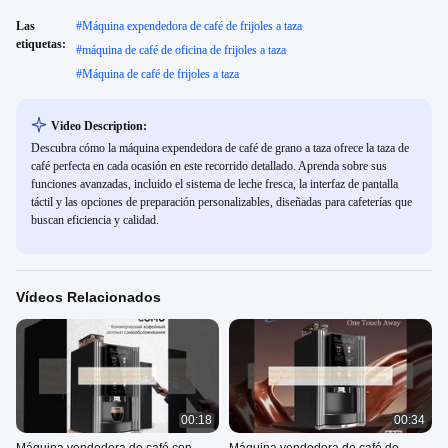
Las
#
Máquina expendedora de café de frijoles a taza
etiquetas:
#
máquina de café de oficina de frijoles a taza
#
Máquina de café de frijoles a taza
Video Description:
Descubra cómo la máquina expendedora de café de grano a taza ofrece la taza de
café perfecta en cada ocasión en este recorrido detallado. Aprenda sobre sus
funciones avanzadas, incluido el sistema de leche fresca, la interfaz de pantalla
táctil y las opciones de preparación personalizables, diseñadas para cafeterías que
buscan eficiencia y calidad.
Vídeos Relacionados
00:18
00:34