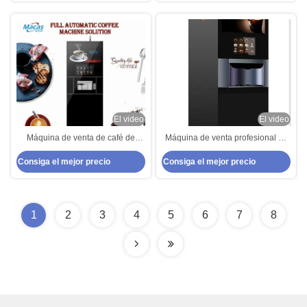
de café
El video
El video
Máquina de venta de café de
Máquina de venta profesional de
220VAC 300 tazas Máquina de
proteínas de origen OEM Máquina
Consiga el mejor precio
Consiga el mejor precio
venta de granos de café
de venta de bebidas de café
1
2
3
4
5
6
7
8