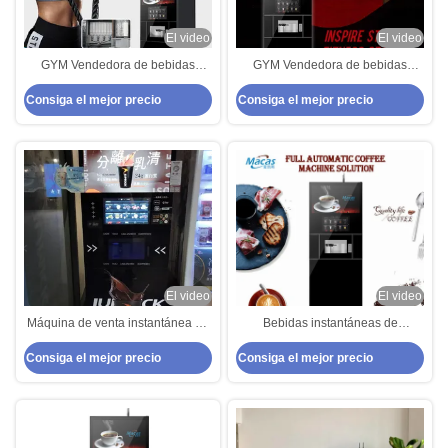
El video
El video
GYM Vendedora de bebidas
GYM Vendedora de bebidas
instantáneas de proteínas
instantáneas de proteínas
Consiga el mejor precio
Consiga el mejor precio
Vendedora de bebidas de café
Vendedora de bebidas de café
El video
El video
Máquina de venta instantánea de
Bebidas instantáneas de
té CE Máquina de venta
proteínas Máquina expendedora
Consiga el mejor precio
Consiga el mejor precio
automática de bebidas de café H
de bebidas de café Máquina
1830mm
expendedora