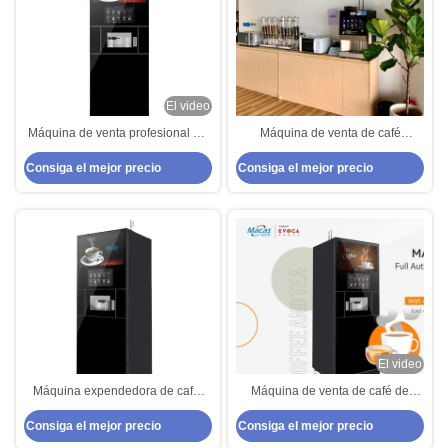
El video
Máquina de venta profesional de
Máquina de venta de café
proteínas Máquina de venta de
expreso Máquina de venta de
Consiga el mejor precio
Consiga el mejor precio
bebida de café
bebidas de café 40s/30ml
El video
Máquina expendedora de café,
Máquina de venta de café de
máquina expendedora comercial
220VAC 300 tazas Máquina de
Consiga el mejor precio
Consiga el mejor precio
de granos de café automática con
venta de granos de café
quiosco, máquina expendedora