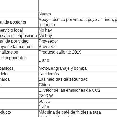
Nuevo
Apoyo técnico por video, apoyo en línea, 
antía posterior
repuesto
ervicio local
No hay
a sala de exposición
No hay
salida por vídeo
Proveedor
ayo de la máquina
Proveedor
ialización
Producto caliente 2019
os componentes
1 año
básicos
Motor, engranaje y bomba
delo
Las demás:
marca
Las medidas de seguridad
n
China.
El valor de las emisiones de CO2
2800 W
68 KG
1 año
oducto
Máquina de café de frijoles a taza