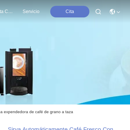
Contacta Con Nosotros
Servicio
Cita
na expendedora de café de grano a taza
Sirva Automáticamente Café Fresco Con