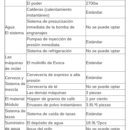
El poder
2700w
Calderas (calentamiento
Estándar
instantáneo)
Sistema de presurización
Agua
inmediata de la bomba de
No se puede optar
El sistema
engranajes
Pumpas de inyección de
Estándar
presión inmediata
Sistema de refrigeración
No se puede optar
Las
máquinas
El molinillo de Evoca
Estándar
de moler
Cervecería de expreso a alta
Estándar
Cerveza y
presión
Sistema de
Cervecería de té
No se puede optar
mezcla
Las demás máquinas
3 piezas
El material
Húpper de granos de café
1 por ciento
Módulo
Envases de polvo instantáneo
3.8L*6 piezas
Sistema de
Sistema de caída de tazas
Estándar
tazas
Suministro
El depósito de agua
18.9L*2pcs
de agua
Agua del grifo
No se puede optar