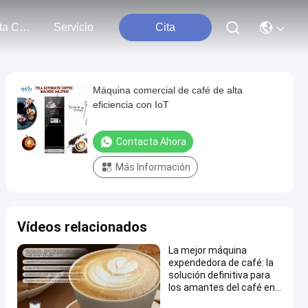
Contacta Con Nosotros
Servicio
Cita
Máquina comercial de café de alta
eficiencia con IoT
Contacta Ahora
Más Información
Vídeos relacionados
La mejor máquina
expendedora de café: la
solución definitiva para
los amantes del café en
el lugar de trabajo