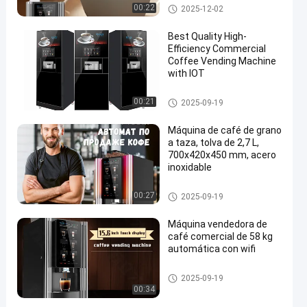
Máquinas expendedoras com
00:22
2025-12-02
erciales de café
Best Quality High-
Efficiency Commercial
Coffee Vending Machine
with IOT
Máquinas expendedoras com
00:21
2025-09-19
erciales de café
Máquina de café de grano
a taza, tolva de 2,7 L,
700x420x450 mm, acero
inoxidable
Máquinas expendedoras com
00:27
2025-09-19
erciales de café
Máquina vendedora de
café comercial de 58 kg
automática con wifi
Máquinas expendedoras com
2025-09-19
erciales de café
00:34