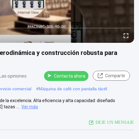
 aerodinámica y construcción robusta para
Compartir
Las opiniones
Contacta ahora
rvicio comercial
#
Máquina de café con pantalla táctil
 la excelencia. Alta eficiencia y alta capacidad: diseñado
 tazas ....
Ver más
DEJE UN MENSAJE