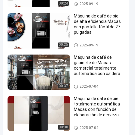
Máquina de café de pie en el s
00:24
2025-09-19
uelo
Máquina de café de pie
de alta eficiencia Macas
con pantalla táctil de 27
pulgadas
Máquina de café de pie en el s
00:25
2025-09-19
uelo
Máquina de café de
gabinete de Macas
comercial totalmente
automática con caldera
de calefacción
instantánea y sistema de
Máquina de café de pie en el s
00:37
2025-07-04
bomba de engranajes
uelo
Máquina de café de pie
totalmente automática
Macas con función de
elaboración de cerveza y
limpieza automática
Máquina de café de pie en el s
00:30
2025-07-04
uelo